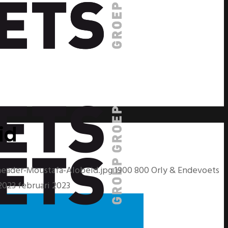
id
eader-Moustafa-Alobeid.jpg
1900
800
Orly & Endevoets
2023
februari 2023