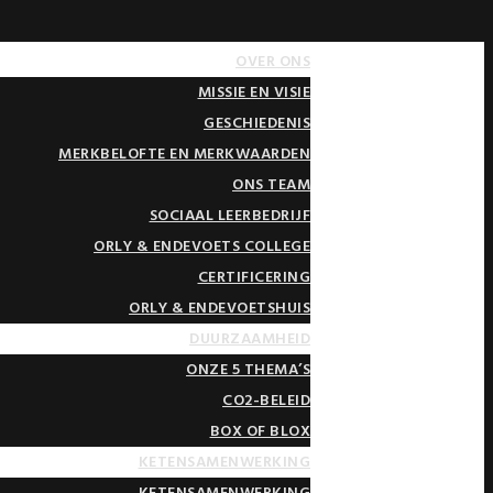
OVER ONS
MISSIE EN VISIE
GESCHIEDENIS
MERKBELOFTE EN MERKWAARDEN
ONS TEAM
SOCIAAL LEERBEDRIJF
ORLY & ENDEVOETS COLLEGE
CERTIFICERING
ORLY & ENDEVOETSHUIS
DUURZAAMHEID
ONZE 5 THEMA’S
CO2-BELEID
BOX OF BLOX
KETENSAMENWERKING
KETENSAMENWERKING