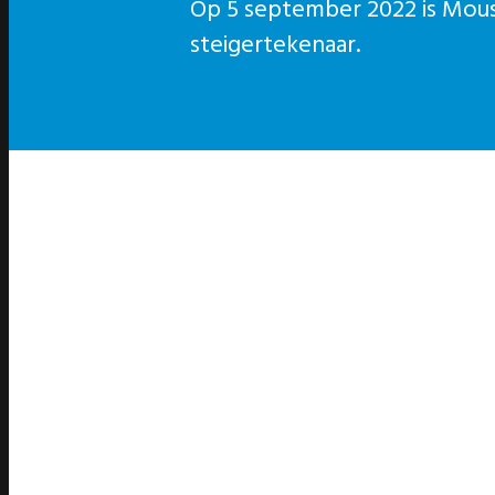
Op 5 september 2022 is Moust
steigertekenaar.