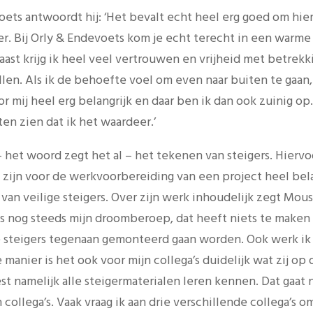
evoets antwoordt hij: ‘Het bevalt echt heel erg goed om hie
feer. Bij Orly & Endevoets kom je echt terecht in een warme
naast krijg ik heel veel vertrouwen en vrijheid met betrek
vullen. Als ik de behoefte voel om even naar buiten te gaa
r mij heel erg belangrijk en daar ben ik dan ook zuinig op.
ten zien dat ik het waardeer.’
 het woord zegt het al – het tekenen van steigers. Hiervo
ijn voor de werkvoorbereiding van een project heel bel
an veilige steigers. Over zijn werk inhoudelijk zegt Moust
is nog steeds mijn droomberoep, dat heeft niets te maken
 steigers tegenaan gemonteerd gaan worden. Ook werk ik g
 manier is het ook voor mijn collega’s duidelijk wat zij op
st namelijk alle steigermaterialen leren kennen. Dat gaat 
 collega’s. Vaak vraag ik aan drie verschillende collega’s o