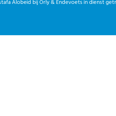
afa Alobeid bij Orly & Endevoets in dienst get