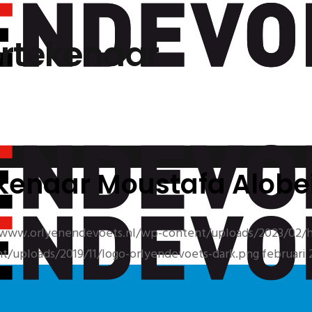
ertekenaar
ekenaar Moustafa Alobe
/www.orlyenendevoets.nl/wp-content/uploads/2023/02/h
/uploads/2019/11/logo-orlyendevoets-dark.png
februari 